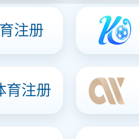
内容专区
，提供高帧率直播与赛事专题
除赛事直播外，还提供赛后
式体育服务平台。
常见问题解答
爱游戏体育 平台过程中最关心的问题，我们整理了详细说明，包
能、安全保障与使用体验等方面，帮助您全面了解服务内容。
 平台是否合法？
爱游戏体育 拥有合规的运营资质，严格遵守数据保护法规与行业标