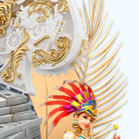
欧美等区域建立本地化团队，推动技术与服务全球落
事平台品牌。
持服务