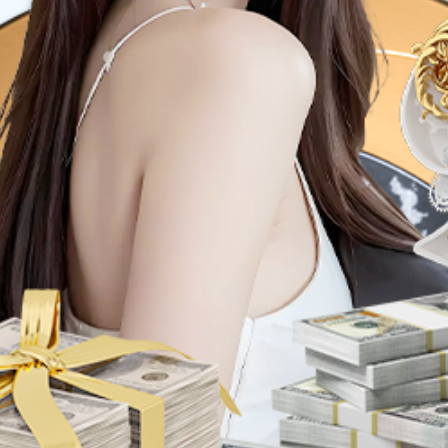
03. 国际拓展
目前爱游戏体育已在东南亚、
地，打造具有国际竞争力的赛
多样赛事服务
五大热门体育领域，爱游戏体育 为您提供一站式观赛与数据支