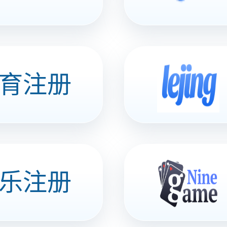
 客服支持时间？
服全年 24 小时在线，支持中文、英文与马来语多语言服务。无论
即时响应。
 观看直播是否收费？
供免费赛事直播服务，部分高峰赛事可能需完成账号登录方可观看。
捷高效的观赛环境。